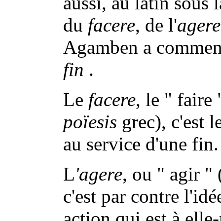
aussi, au latin sous l
du
facere
, de l'
agere
Agamben a commen
fin
.
Le
facere
, le " fair
poïesis
grec), c'est
au service d'une fin.
L
'agere
, ou " agir "
c'est par contre l'idé
action qui est à ell