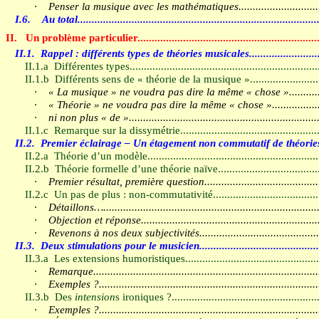
·
Penser la musique avec les mathématiques
...........................
I.6.
Au total
...................................................................................
II.
Un problème particulier
...............................................................
II.1.
Rappel : différents types de théories musicales
........................
II.1.a
Différentes types
.................................................................
II.1.b
Différents sens de « théorie de la musique »
.......................
·
« La musique » ne voudra pas dire la même « chose »
..........
·
« Théorie » ne voudra pas dire la même « chose »
................
·
ni non plus « de »
..................................................................
II.1.c
Remarque sur la dissymétrie
................................................
II.2.
Premier éclairage – Un étagement non commutatif de théorie
II.2.a
Théorie d’un modèle
...........................................................
II.2.b
Théorie formelle d’une théorie naïve
...................................
·
Premier résultat, première question
.......................................
II.2.c
Un pas de plus : non-commutativité
....................................
·
Détaillons…
...........................................................................
·
Objection et réponse
.............................................................
·
Revenons à nos deux subjectivités
.........................................
II.3.
Deux stimulations pour le musicien
.........................................
II.3.a
Les extensions humoristiques
..............................................
·
Remarque
..............................................................................
·
Exemples ?
............................................................................
II.3.b
Des
intension
s ironiques ?
...................................................
·
Exemples ?
............................................................................