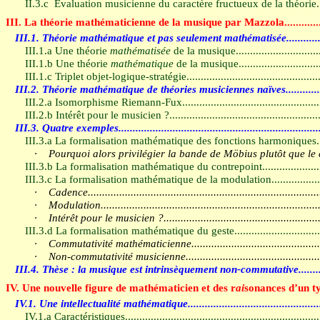
II.3.c
Évaluation musicienne du caractère fructueux de la théorie
.
III.
La théorie mathématicienne de la musique par Mazzola
............
III.1.
Théorie mathématique et pas seulement mathématisée
...........
III.1.a
Une théorie
mathématisée
de la musique
.............................
III.1.b
Une théorie
mathématique
de la musique
............................
III.1.c
Triplet objet-logique-stratégie
..............................................
III.2.
Théorie mathématique de théories musiciennes naïves
...........
III.2.a
Isomorphisme Riemann-Fux
...............................................
III.2.b
Intérêt pour le musicien ?
....................................................
III.3.
Quatre exemples
.....................................................................
III.3.a
La formalisation mathématique des fonctions harmoniques
.
·
Pourquoi alors privilégier la bande de Möbius plutôt que le 
III.3.b
La formalisation mathématique du contrepoint
...................
III.3.c
La formalisation mathématique de la modulation
................
·
Cadence
................................................................................
·
Modulation
............................................................................
·
Intérêt pour le musicien ?
......................................................
III.3.d
La formalisation mathématique du geste
.............................
·
Commutativité mathématicienne
............................................
·
Non-commutativité musicienne
..............................................
III.4.
Thèse : la musique est intrinsèquement non-commutative
.......
IV.
Une nouvelle figure de mathématicien et des r
ai
sonances d’un t
IV.1.
Une intellectualité mathématique
.............................................
IV.1.a
Caractéristiques
...................................................................