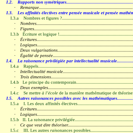
I.2.
Rapports non symétriques
.......................................................
·
Remarque
..............................................................................
I.3.
Les affinités électives entre pensée musicale et pensée mathé
I.3.a
Nombres et figures ?
...........................................................
·
Nombres
................................................................................
·
Figures
..................................................................................
I.3.b
Écriture et logique !
.............................................................
·
Écritures
................................................................................
·
Logiques
................................................................................
·
Deux vulgarisations
..............................................................
·
Égalité de pensée
..................................................................
I.4.
La raisonance privilégiée par intellectualité musicale
.............
I.4.a
Rappels
...............................................................................
·
Intellectualité musicale
..........................................................
·
Trois dimensions
....................................................................
I.4.b
Le principe du contemporain
...............................................
·
Deux exemples
......................................................................
I.4.c
Se mettre
à l’école
de la manière mathématique de théorise
I.5.
Autres raisonances possibles avec les mathématiques
............
I.5.a
I. Les deux affinités électives
..............................................
·
Écritures
................................................................................
·
Logiques
................................................................................
I.5.b
II. La r
ai
sonance privilégiée
................................................
·
Ce que veut dire théoriser
......................................................
I.5.c
III. Les autres
rai
sonances possibles
...................................