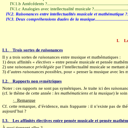
IV.1.b
Antécédents ?
......................................................................
IV.1.c
Analogies avec intellectualité musicale ?
.............................
IV.2.
Raisonances entre intellectualités musicale et mathématique ?
IV.3.
Deux compréhensions duales de la musique
............................
I.
Le
I.1.
Trois sortes de
rai
sonances
Il y a trois sortes de
rai
sonances entre musique et mathématiques :
1) deux affinités «
électives
» entre pensée musicale et pensée mathém
2) une r
ai
sonance
privilégiée
par l’intellectualité musicale se mettant
à
3) d’autres
rai
sonances
possibles
, pour « penser la musique avec les m
I.2.
Rapports non symétriques
Noter : ces rapports ne sont pas symétriques. Je traite ici des r
ai
sonanc
(cf. le thème de cette année :
les mathématiciens et la musique
) le soi
·
Remarque
Cf. cette remarque, d’évidence, mais frappante : il n’existe pas de 
aujourd’hui ?
I.3.
Les affinités électives entre pensée musicale et pensée mathé
À quoi tiennent-elles ?