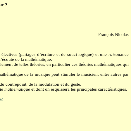
ue ?
François Nicolas
 électives (partages d’écriture et de souci logique) et une
rai
sonance
 l’écoute de la mathématique.
ement de telles théories, en particulier ces théories mathématiques qui
thématique de la musique peut stimuler le musicien, entre autres par
du contrepoint, de la modulation et du geste.
lité mathématique
et dont on esquissera les principales caractéristiques.
42