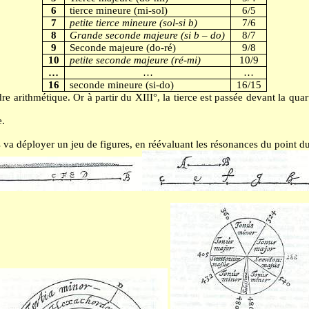
6
tierce mineure (mi-sol)
6/5
7
petite tierce mineure (sol-si b)
7/6
8
Grande seconde majeure (si b – do)
8/7
9
Seconde majeure (do-ré)
9/8
10
petite seconde majeure (ré-mi)
10/9
…
…
…
16
seconde mineure (si-do)
16/15
rdre arithmétique. Or à partir du XIII°, la tierce est passée devant la qu
e.
 va déployer un jeu de figures, en réévaluant les résonances du point 