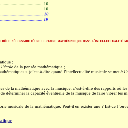
......................................
10
......................................
10
......................................
10
......................................
10
 rôle nécessaire d'une certaine mathématique dans l'intellectualité m
atique ;
 l’école
de la pensée mathématique ;
athématiques » (c’est-à-dire quand l’intellectualité musicale se met
à l’
es de la mathématique avec la musique, c’est-à-dire des rapports où les
n de déterminer la capacité éventuelle de la musique de faire vibrer le
théorie musicale de la mathématique. Peut-il en exister une ? Est-ce l’
matique