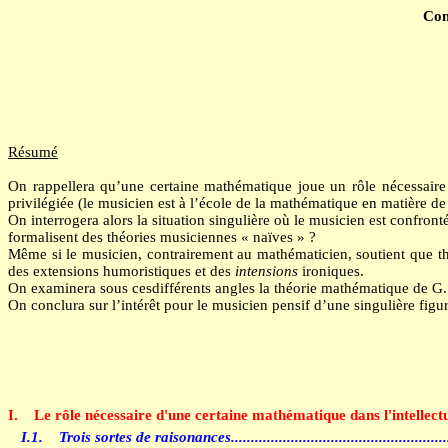
Com
Résumé
On rappellera qu’une certaine mathématique joue un rôle nécessaire da
privilégiée (le musicien est à l’école de la mathématique en matière d
On interrogera alors la situation singulière où le musicien est confro
formalisent des théories musiciennes « naïves » ?
Même si le musicien, contrairement au mathématicien, soutient que t
des extensions humoristiques et des
intensions
ironiques.
On examinera sous cesdifférents angles la théorie mathématique de 
On conclura sur l’intérêt pour le musicien pensif d’une singulière f
I.
Le rôle nécessaire d'une certaine mathématique dans l'intellect
I.1.
Trois sortes de raisonances
.....................................................