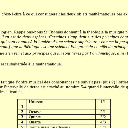
 c’est-à-dire à ce qui constituerait les deux objets mathématiques par ex
éologien. Rappelons-nous St Thomas donnant à la théologie la musique po
il en est de deux espèces. Certaines s’appuient sur des principes connus
 qui sont connus à la lumière d’une science supérieure : comme la pers
 modo] que la théologie est une science. Elle procède en effet de princip
ue s’en remet aux principes qui lui sont livrés par l’arithmétique
, ainsi
 est subalternée à la mathématique.
ait que l’ordre musical des consonances ne suivait pas (plus ?) l’ordre 
 l’intervalle de tierce est attaché au nombre 5/4 quand l’intervalle de qu
les suivantes :
Unisson
1/1
1
2
Octave
2/1
3
Quinte
3/2
4
Quarte
4/3
5
Tierce majeure (do-mi)
5/4