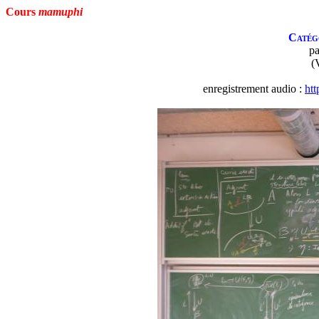
Cours
mamuphi
Catégo
p
(
enregistrement audio :
htt