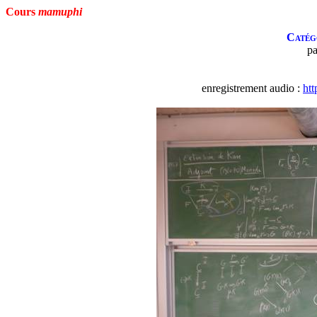
Cours
mamuphi
Catégo
p
enregistrement audio :
htt