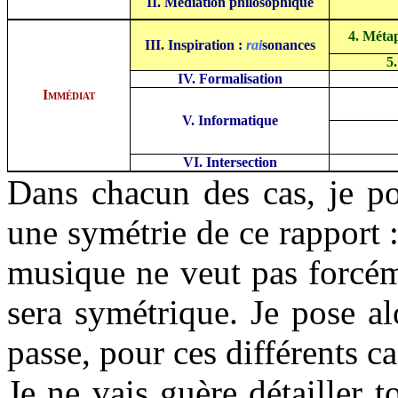
II. Médiation philosophique
4. Méta
III. Inspiration :
rai
sonances
5.
IV. Formalisation
Immédiat
V. Informatique
VI. Intersection
Dans chacun des cas, je po
une symétrie de ce rapport 
musique ne veut pas forcéme
sera symétrique. Je pose al
passe, pour ces différents ca
Je ne vais guère détailler 