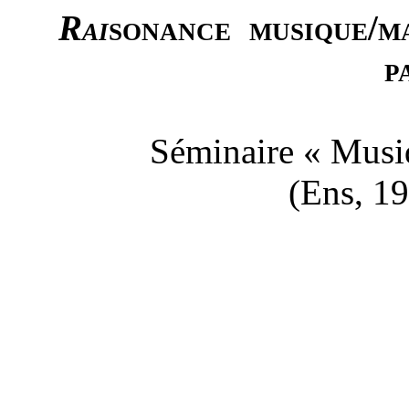
Rai
sonance
musique/ma
p
Séminaire « Musi
(Ens, 19