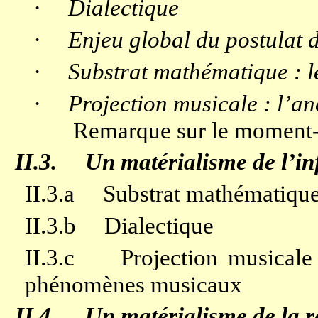
·
Dialectique
·
Enjeu global du postulat 
·
Substrat mathématique : l
·
Projection musicale : l’a
Remarque sur le moment-
II.3.
Un matérialisme de l’in
II.3.a
Substrat mathématique 
II.3.b
Dialectique
II.3.c
Projection musicale
phénomènes musicaux
II.4.
Un matérialisme de la r