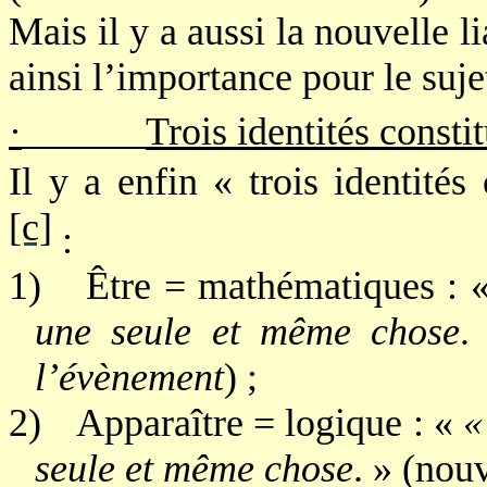
Mais il y a aussi la nouvelle l
ainsi l’importance pour le suj
·
Trois identités consti
Il y a enfin « trois identités
[c]
:
1)
Être = mathématiques : 
une seule et même chose
.
l’évènement
) ;
2)
Apparaître = logique : «
«
seule et même chose
. » (nouv