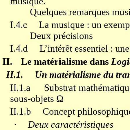
musique.
Quelques remarques musi
I.4.c
La musique : un exempl
Deux précisions
I.4.d
L’intérêt essentiel : u
II.
Le matérialisme dans
Logi
II.1.
Un matérialisme du tra
II.1.a
Substrat mathématique
sous-objets Ω
II.1.b
Concept philosophique
·
Deux caractéristiques