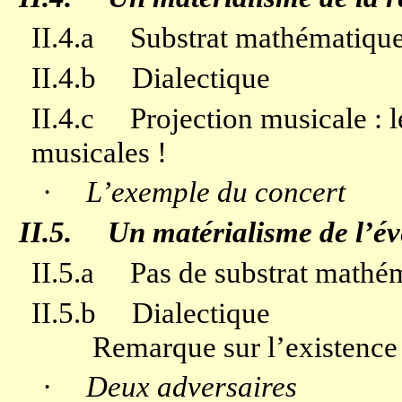
II.4.a
Substrat mathématique 
II.4.b
Dialectique
II.4.c
Projection musicale : l
musicales !
·
L’exemple du concert
II.5.
Un matérialisme de l’é
II.5.a
Pas de substrat mathé
II.5.b
Dialectique
Remarque sur l’existenc
·
Deux adversaires