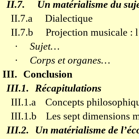
II.7.
Un matérialisme du suj
II.7.a
Dialectique
II.7.b
Projection musicale :
·
Sujet…
·
Corps et organes…
III.
Conclusion
III.1.
Récapitulations
III.1.a
Concepts philosophiqu
III.1.b
Les sept dimensions ma
III.2.
Un matérialisme de l’éc