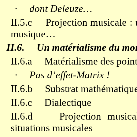
·
dont Deleuze…
II.5.c
Projection musicale : 
musique…
II.6.
Un matérialisme du mo
II.6.a
Matérialisme des poin
·
Pas d’effet-Matrix !
II.6.b
Substrat mathématique
II.6.c
Dialectique
II.6.d
Projection musica
situations musicales