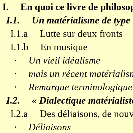
I.
En quoi ce livre de philosop
I.1.
Un matérialisme de type
I.1.a
Lutte sur deux fronts
I.1.b
En musique
·
Un vieil idéalisme
·
mais un récent matérialism
·
Remarque terminologique
I.2.
« Dialectique matérialist
I.2.a
Des déliaisons, de nouve
·
Déliaisons