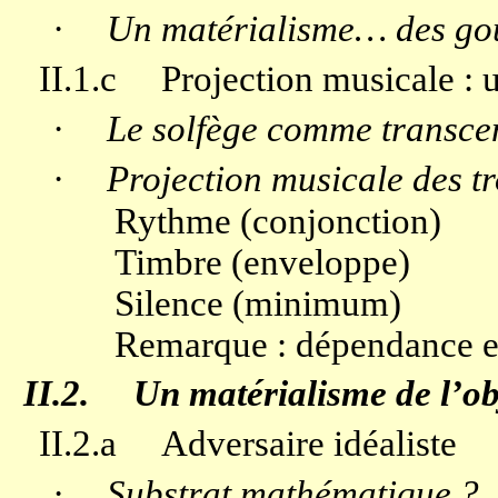
·
Un matérialisme… des goût
II.1.c
Projection musicale :
·
Le solfège comme transc
·
Projection musicale des t
Rythme (conjonction)
Timbre (enveloppe)
Silence (minimum)
Remarque : dépendance e
II.2.
Un matérialisme de l’ob
II.2.a
Adversaire idéaliste
·
Substrat mathématique ?