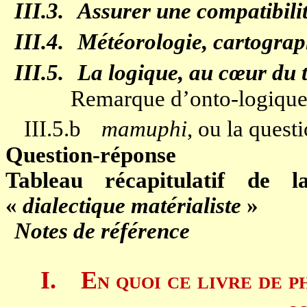
III.3.
Assurer une compatibilit
III.4.
Météorologie, cartograp
III.5.
La logique, au cœur du 
Remarque d’onto-logiqu
III.5.b
mamuphi
, ou la quest
Question-réponse
Tableau récapitulatif de
«
dialectique matérialiste
»
Notes de référence
I.
En quoi ce livre de p