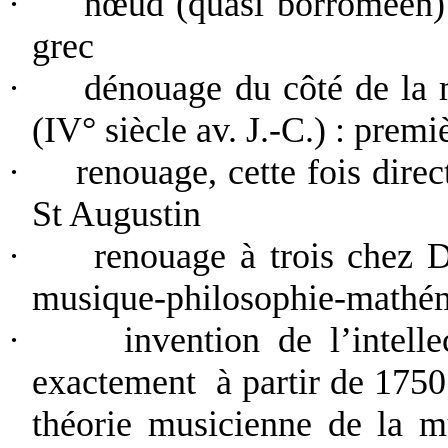
·
nœud (quasi borroméen) 
grec
·
dénouage du côté de la 
(IV° siècle av. J.-C.) : premi
·
renouage, cette fois dire
St Augustin
·
renouage à trois chez 
musique-philosophie-mathém
·
invention de l’intell
exactement
à partir de 1750
théorie musicienne de la m