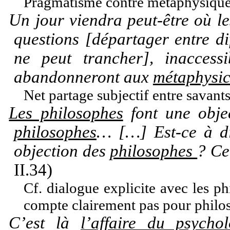
Pragmatisme contre métaphysiqu
Un jour viendra peut-être où le
questions [départager entre di
ne peut trancher], inaccessi
abandonneront aux
métaphysic
Net partage subjectif entre savant
Les philosophes
font une obj
philosophes
… […] Est-ce à dir
objection des
philosophes
? Ce
II.34)
Cf. dialogue explicite avec les phi
compte clairement pas pour philo
C’est là
l’affaire du psycho