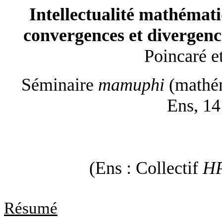
Intellectualité mathémati
convergences et divergen
Poincaré 
Séminaire
mamuphi
(mathém
Ens, 14
(Ens : Collectif
H
Résumé