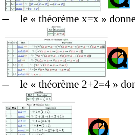
le « théorème x=x » donne
—
le « théorème 2+2=4 » don
—